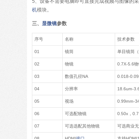
5、设备不需要电脑即可直接完成视频与图像的
机
模块。
三、
显微镜
参数
序号
名称
技术参数
01
镜筒
单目镜筒
02
物镜
0.7X-5.
03
数值孔径NA
0.018-0
04
分辨率
18.6um-3
05
视场
0.99mm-3
06
可选配物镜
0.50x，0
07
可选选配其他物镜
可选商业
08
HDMI
接口
支持HDMI1