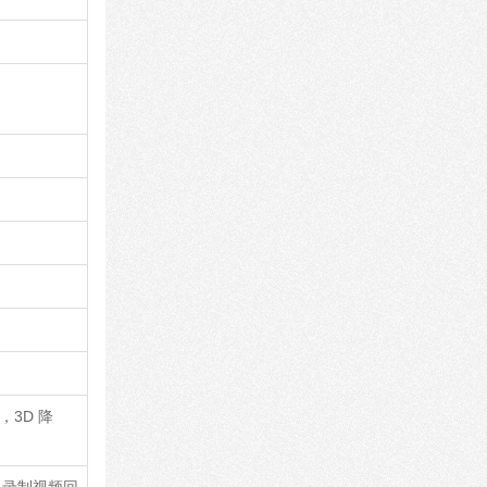
3D 降
，录制视频回