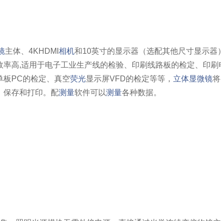
镜
主体、4KHDMI
相机
和10英寸的显示器（选配其他尺寸显示器）
效率高,适用于电子工业生产线的检验、印刷线路板的检定、印刷
单板PC的检定、真空
荧光
显示屏VFD的检定等等，
立体显微镜
将
、保存和打印。配
测量
软件可以
测量
各种数据。