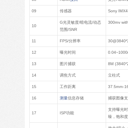
09
传感器
Sony IMX
G光灵敏度/暗电流/动态
300mv with
10
范围/SNR
11
FPS/分辨率
30@3840*
12
曝光时间
0.04~100
13
图片捕获
8M (384
14
调焦方式
立柱式
15
工作距离
37.5mm
16
测量
信息存储
捕获图像
支持曝光时
17
ISP功能
噪，饱和度
放大/缩小