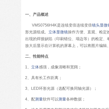
一、产品概述
VMS0756H4K是连续变倍连续变倍
镜头
显微
形光源组成。
立体显微镜
操作方便、直观、检定
出现的焊接缺陷（印刷错位、塌边等）的检定、
放大后显示在计算机的屏幕上，可以将图片编辑
二、性能特点
1、
立体
感强，成像清晰和宽阔；
2、具有长工作距离；
3、LED环形光源（选配可换同轴光源）；
4、配
测量
软件可以
测量
各种数据；