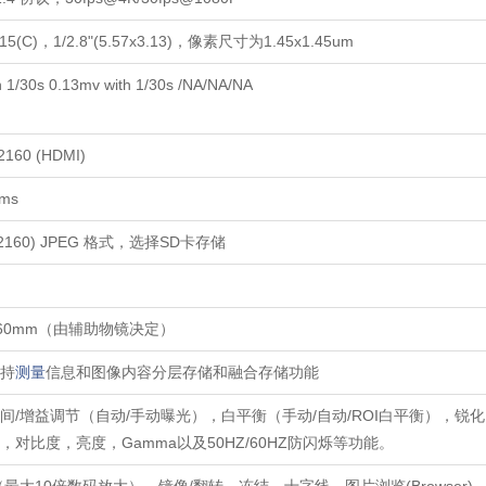
415(C)，1/2.8"(5.57x3.13)，像素尺寸为1.45x1.45um
 1/30s 0.13mv with 1/30s /NA/NA/NA
2160 (HDMI)
0ms
0*2160) JPEG 格式，选择SD卡存储
-160mm（由辅助物镜决定）
支持
测量
信息和图像内容分层存储和融合存储功能
间/增益调节（自动/手动曝光），白平衡（手动/自动/ROI白平衡），锐化，
，对比度，亮度，Gamma以及50HZ/60HZ防闪烁等功能。
（最大10倍数码放大），镜像/翻转，冻结，十字线，图片浏览(Browser)