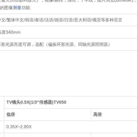
富的图像
测量
功能
中文/繁体中文/韩语/泰语/法语/德语/日语/意大利语/俄语等多种语言
 高度340mm
 环形光源亮度可调，选配（偏振环形光源、同轴光源照明器）
TV镜头0.5X(1/3"传感器)TV050
低倍
高倍
0.35X~2.80X