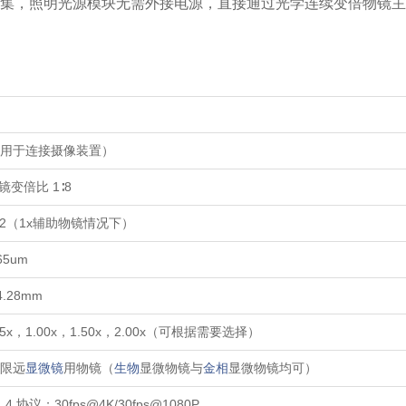
采集，照明光源模块无需外接电源，直接通过光学连续变倍物镜
（用于连接摄像装置）
6物镜变倍比 1∶8
.092（1x辅助物镜情况下）
.65um
4.28mm
.75x，1.00x，1.50x，2.00x（可根据需要选择）
无限远
显微镜
用物镜（
生物
显微物镜与
金相
显微物镜均可）
.4 协议；30fps@4K/30fps@1080P