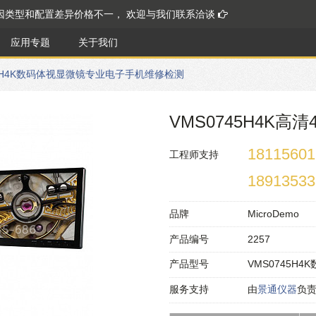
因类型和配置差异价格不一， 欢迎与我们联系洽谈
应用专题
关于我们
45H4K数码体视显微镜专业电子手机维修检测
VMS0745H4K
18115601
工程师支持
18913533
品牌
MicroDemo
产品编号
2257
产品型号
VMS0745H
服务支持
由
景通仪器
负